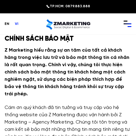
Chuyển
TP.HCM: 0879.883.888
đến
nội
EN
VI
dung
CHÍNH SÁCH BẢO MẬT
Z Marketing hiểu rằng sự an tâm của tất cả khách
hàng trong việc lưu trữ và bảo mật thông tin cá nhân
là rất quan trọng. Chính vì vậy, chúng tôi thực hiện
chính sách bảo mật thông tin khách hàng một cách
nghiêm ngặt, sử dụng các biện pháp thích hợp để
bảo vệ thông tin khách hàng tránh khỏi sự truy cập
trái phép.
Cám ơn quý khách đã tin tưởng và truy cập vào hệ
thống website của Z Marketing được vận hành bởi Z
Marketing – Agency Marketing. Chúng tôi tôn trọng và
cam kết sẽ bảo mật những thông tin mang tính riêng tư