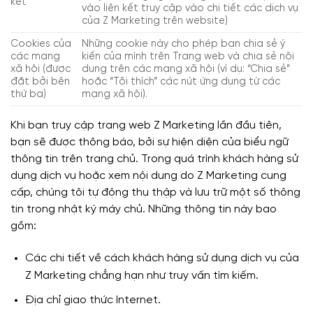
kết
vào liên kết truy cập vào chi tiết các dịch vụ
của Z Marketing trên website)
Cookies của
Những cookie này cho phép bạn chia sẻ ý
các mạng
kiến của mình trên Trang web và chia sẻ nội
xã hội (được
dung trên các mạng xã hội (ví dụ: “Chia sẻ”
đặt bởi bên
hoặc “Tôi thích” các nút ứng dụng từ các
thứ ba)
mạng xã hội).
Khi bạn truy cập trang web Z Marketing lần đầu tiên,
bạn sẽ được thông báo, bởi sự hiện diện của biểu ngữ
thông tin trên trang chủ. Trong quá trình khách hàng sử
dụng dịch vụ hoặc xem nội dung do Z Marketing cung
cấp, chúng tôi tự động thu thập và lưu trữ một số thông
tin trong nhật ký máy chủ. Những thông tin này bao
gồm:
Các chi tiết về cách khách hàng sử dụng dịch vụ của
Z Marketing chẳng hạn như truy vấn tìm kiếm.
Địa chỉ giao thức Internet.