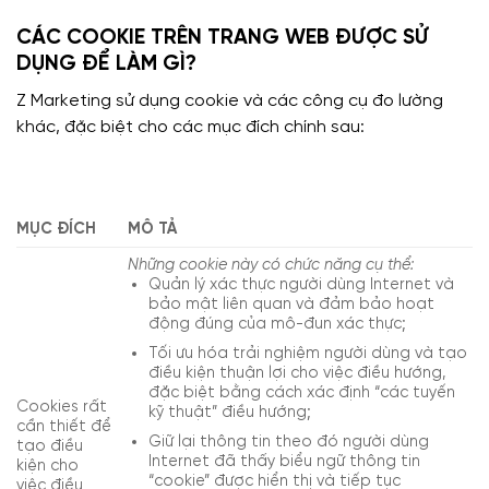
CÁC COOKIE TRÊN TRANG WEB ĐƯỢC SỬ
DỤNG ĐỂ LÀM GÌ?
Z Marketing sử dụng cookie và các công cụ đo lường
khác, đặc biệt cho các mục đích chính sau:
MỤC ĐÍCH
MÔ TẢ
Những cookie này có chức năng cụ thể:
Quản lý xác thực người dùng Internet và
bảo mật liên quan và đảm bảo hoạt
động đúng của mô-đun xác thực;
Tối ưu hóa trải nghiệm người dùng và tạo
điều kiện thuận lợi cho việc điều hướng,
đặc biệt bằng cách xác định “các tuyến
Cookies rất
kỹ thuật” điều hướng;
cần thiết để
Giữ lại thông tin theo đó người dùng
tạo điều
Internet đã thấy biểu ngữ thông tin
kiện cho
“cookie” được hiển thị và tiếp tục
việc điều