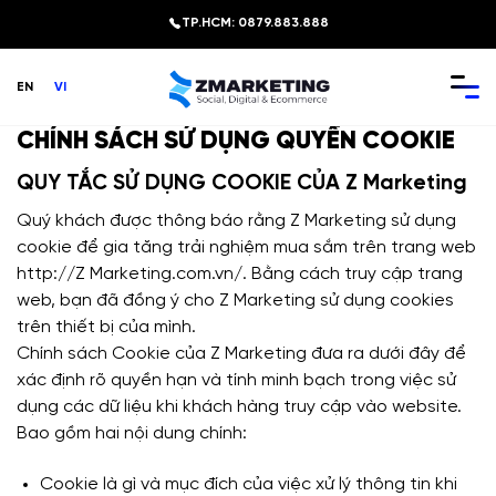
Chuyển
TP.HCM: 0879.883.888
đến
nội
EN
VI
dung
CHÍNH SÁCH SỬ DỤNG QUYỀN COOKIE
QUY TẮC SỬ DỤNG COOKIE CỦA Z Marketing
Quý khách được thông báo rằng Z Marketing sử dụng
cookie để gia tăng trải nghiệm mua sắm trên trang web
http://Z Marketing.com.vn/. Bằng cách truy cập trang
web, bạn đã đồng ý cho Z Marketing sử dụng cookies
trên thiết bị của mình.
Chính sách Cookie của Z Marketing đưa ra dưới đây để
xác định rõ quyền hạn và tính minh bạch trong việc sử
dụng các dữ liệu khi khách hàng truy cập vào website.
Bao gồm hai nội dung chính:
Cookie là gì và mục đích của việc xử lý thông tin khi