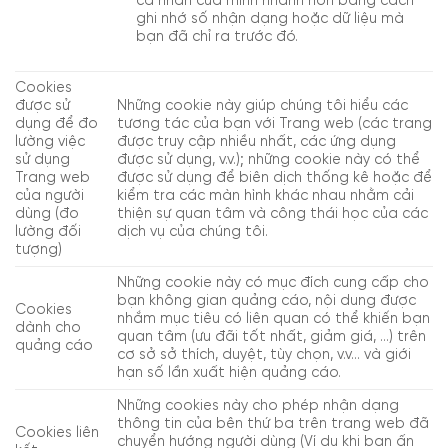
cá nhân của mình nhanh hơn bằng cách
ghi nhớ số nhận dạng hoặc dữ liệu mà
bạn đã chỉ ra trước đó.
Cookies
được sử
Những cookie này giúp chúng tôi hiểu các
dụng để đo
tương tác của bạn với Trang web (các trang
lường việc
được truy cập nhiều nhất, các ứng dụng
sử dụng
được sử dụng, v.v.); những cookie này có thể
Trang web
được sử dụng để biên dịch thống kê hoặc để
của người
kiểm tra các màn hình khác nhau nhằm cải
dùng (đo
thiện sự quan tâm và công thái học của các
lường đối
dịch vụ của chúng tôi.
tượng)
Những cookie này có mục đích cung cấp cho
bạn không gian quảng cáo, nội dung được
Cookies
nhắm mục tiêu có liên quan có thể khiến bạn
dành cho
quan tâm (ưu đãi tốt nhất, giảm giá, …) trên
quảng cáo
cơ sở sở thích, duyệt, tùy chọn, v.v… và giới
hạn số lần xuất hiện quảng cáo.
Những cookies này cho phép nhận dạng
thông tin của bên thứ ba trên trang web đã
Cookies liên
chuyển hướng người dùng (Ví dụ khi bạn ấn