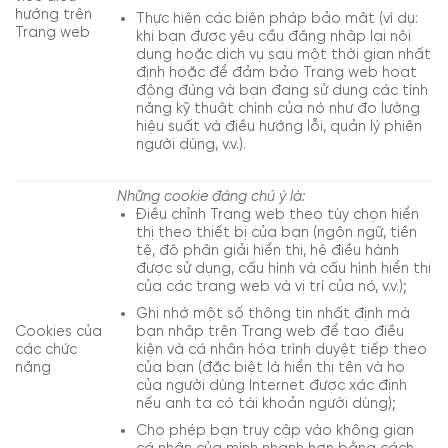
hướng trên
Thực hiện các biện pháp bảo mật (ví dụ:
Trang web
khi bạn được yêu cầu đăng nhập lại nội
dung hoặc dịch vụ sau một thời gian nhất
định hoặc để đảm bảo Trang web hoạt
động đúng và bạn đang sử dụng các tính
năng kỹ thuật chính của nó như đo lường
hiệu suất và điều hướng lỗi, quản lý phiên
người dùng, v.v.).
Những cookie đáng chú ý là:
Điều chỉnh Trang web theo tùy chọn hiển
thị theo thiết bị của bạn (ngôn ngữ, tiền
tệ, độ phân giải hiển thị, hệ điều hành
được sử dụng, cấu hình và cấu hình hiển thị
của các trang web và vị trí của nó, v.v.);
Ghi nhớ một số thông tin nhất định mà
bạn nhập trên Trang web để tạo điều
Cookies của
kiện và cá nhân hóa trình duyệt tiếp theo
các chức
của bạn (đặc biệt là hiển thị tên và họ
năng
của người dùng Internet được xác định
nếu anh ta có tài khoản người dùng);
Cho phép bạn truy cập vào không gian