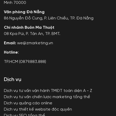
Minh 70000
Văn phòng Đà Nẵng
86 Nguyễn Đỗ Cung, P. Liên Chiểu, TP. Đà Nẵng
Chi nhánh Buôn Ma Thuột
08 Kpa Púi, P. Tân An, TP. BMT.
Email:
we@zmarketing.vn
Hotline
:
TP.HCM (0879.883.888)
Dịch vụ
Dịch vụ tư vấn vận hành TMĐT toàn diện A - Z
Dịch vụ tư vấn chiến lược marketing tổng thể
Dịch vụ quảng cáo online
Dịch vụ thiết kế website độc quyền
Dịch vụ SEO tổng thể